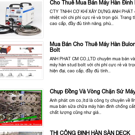
Cho Thuê Mua Bán Máy Hàn Đinh 
CTY TNHH CƠ KHÍ XÂY DỰNG ANH PHÁT ch
nhiệt với chi phí cực rẻ và trọn gói. Trang 
cao cấp, đầy đủ tính năng, phù...
Mua Bán Cho Thuê Máy Hàn Bulon
Bolt
ANH PHAT CM CO.,LTD chuyên mua bán và c
máy hàn stud bolt với chi phí cực rẻ và trọ
hiện đại, cao cấp, đầy đủ tính...
Chụp Đồng Và Vòng Chặn Sứ Máy
Anh phát cm co.,ltd là công ty chuyên về l
mua bán sữa chữa máy hàn đinh chống cắt.
chất lượng cũng như giá...
THI CÔNG ĐINH HÀN SÀN DECK