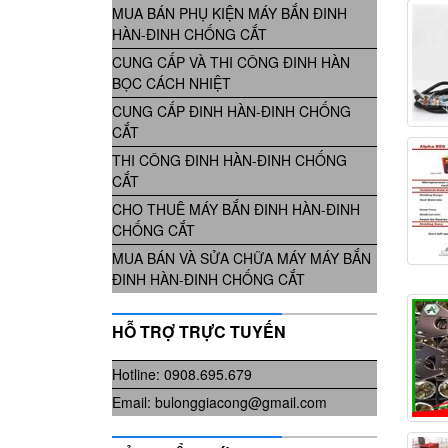
MUA BÁN PHỤ KIỆN MÁY BẮN ĐINH
HÀN-ĐINH CHỐNG CẮT
CUNG CẤP VÀ THI CÔNG ĐINH HÀN
BỌC CÁCH NHIỆT
CUNG CẤP ĐINH HÀN-ĐINH CHỐNG
CẮT
THI CÔNG ĐINH HÀN-ĐINH CHỐNG
CẮT
CHO THUÊ MÁY BẮN ĐINH HÀN-ĐINH
CHỐNG CẮT
MUA BÁN VÀ SỬA CHỮA MÁY MÁY BẮN
ĐINH HÀN-ĐINH CHỐNG CẮT
HỖ TRỢ TRỰC TUYẾN
Hotline: 0908.695.679
Email: bulonggiacong@gmail.com