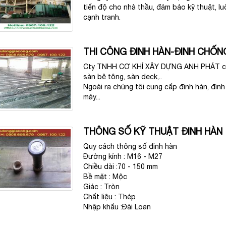
tiến độ cho nhà thầu, đảm bảo kỹ thuật, lu
cạnh tranh.
THI CÔNG ĐINH HÀN-ĐINH CHỐN
Cty TNHH CƠ KHÍ XÂY DỰNG ANH PHÁT chuy
sàn bê tông, sàn deck,..
Ngoài ra chúng tôi cung cấp đinh hàn, đinh
máy...
THÔNG SỐ KỸ THUẬT ĐINH HÀN
Quy cách thông số đinh hàn
Đường kính : M16 - M27
Chiều dài :70 - 150 mm
Bề mặt : Mộc
Giác : Tròn
Chất liệu : Thép
Nhập khẩu :Đài Loan