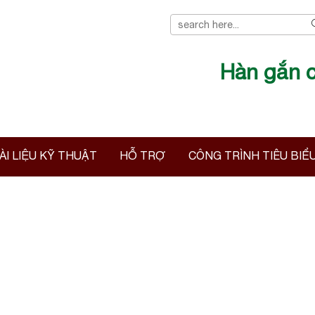
Hàn gắn chi tiết
ÀI LIỆU KỸ THUẬT
HỖ TRỢ
CÔNG TRÌNH TIÊU BIỂ