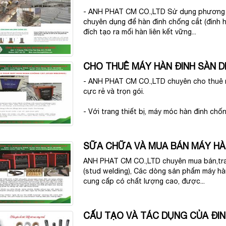
- ANH PHAT CM CO.,LTD Sử dụng phương 
chuyên dụng để hàn đinh chống cắt (đinh h
đích tạo ra mối hàn liên kết vững...
CHO THUÊ MÁY HÀN ĐINH SÀN D
- ANH PHAT CM CO.,LTD chuyên cho thuê má
cực rẻ và trọn gói.
- Với trang thiết bị, máy móc hàn đinh chốn
SỮA CHỮA VÀ MUA BÁN MÁY HÀ
ANH PHAT CM CO.,LTD chuyên mua bán,tra
(stud welding), Các dòng sản phẩm máy hàn
cung cấp có chất lượng cao, được...
CẤU TẠO VÀ TÁC DỤNG CỦA ĐIN