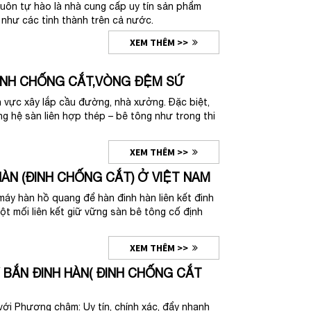
uôn tự hào là nhà cung cấp uy tín sản phẩm
 như các tỉnh thành trên cả nước.
XEM THÊM >>
ĐINH CHỐNG CẮT,VÒNG ĐỆM SỨ
h vực xây lắp cầu đường, nhà xưởng. Đặc biệt,
ng hệ sàn liên hợp thép – bê tông như trong thi
XEM THÊM >>
ÀN (ĐINH CHỐNG CẮT) Ở VIỆT NAM
y hàn hồ quang để hàn đinh hàn liên kết đinh
ột mối liên kết giữ vững sàn bê tông cố định
XEM THÊM >>
 BẮN ĐINH HÀN( ĐINH CHỐNG CẮT
i Phương châm: Uy tín, chính xác, đẩy nhanh