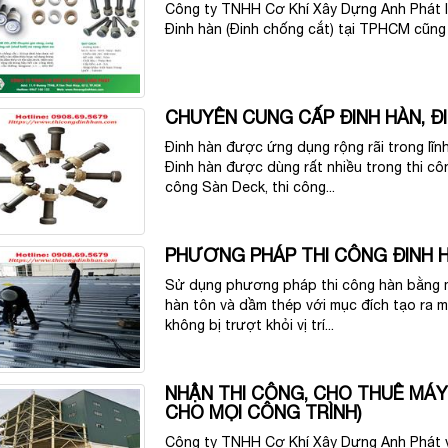
Công ty TNHH Cơ Khí Xây Dựng Anh Phát l
Đinh hàn (Đinh chống cắt) tại TPHCM cũng
CHUYÊN CUNG CẤP ĐINH HÀN, 
Đinh hàn được ứng dụng rộng rãi trong lĩn
Đinh hàn được dùng rất nhiều trong thi cô
công Sàn Deck, thi công...
PHƯƠNG PHÁP THI CÔNG ĐINH H
Sử dụng phương pháp thi công hàn bằng má
hàn tôn và dầm thép với mục đích tạo ra m
không bị trượt khỏi vị trí...
NHẬN THI CÔNG, CHO THUÊ MÁY
CHO MỌI CÔNG TRÌNH)
Công ty TNHH Cơ Khí Xây Dựng Anh Phát vớ